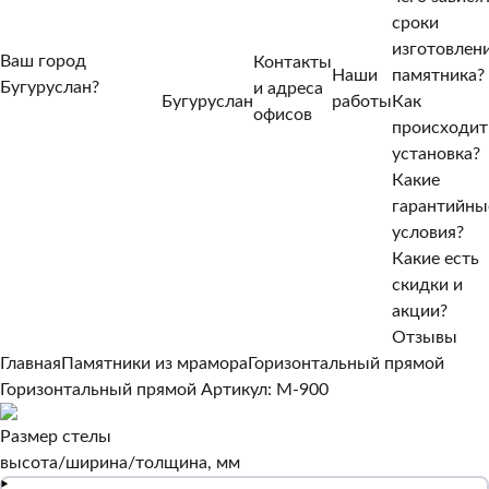
сроки
изготовлен
Ваш город
Контакты
Наши
памятника?
Бугуруслан?
и адреса
Бугуруслан
работы
Как
Нет, другой
офисов
происходит
Да, верно
установка?
Какие
гарантийны
условия?
Какие есть
скидки и
акции?
Отзывы
Главная
Памятники из мрамора
Горизонтальный прямой
Горизонтальный прямой
Артикул: M-900
Размер стелы
высота/ширина/толщина, мм