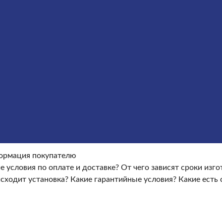
Оформление гранитных памятников
Металлические кре
окупателю
Информация покупателю
Какие условия по опла
ые условия?
Какие есть скидки и акции?
Отзывы
оки изготовления памятника?
Как происходит установка?
Ка
ормация покупателю
е условия по оплате и доставке?
От чего зависят сроки изг
сходит установка?
Какие гарантийные условия?
Какие есть 