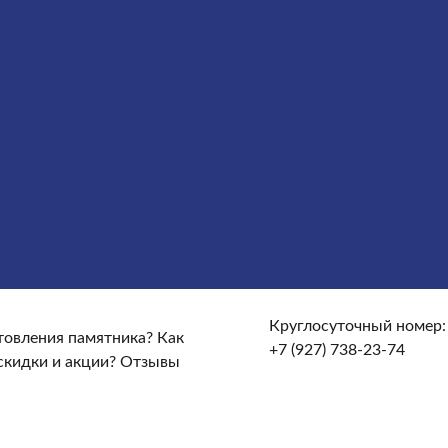
сты
Услуги
Облицовка
Ограды
Вазы
Столы и лавочки
те и доставке?
От чего зависят сроки изготовления
кие гарантийные условия?
Какие есть скидки и акции?
Круглосуточный номер:
отовления памятника?
Как
+7 (927) 738-23-74
скидки и акции?
Отзывы