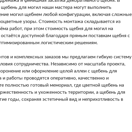
 дренажа и финишная засыпка декоративного щебня. В
 щебень для могил наши мастера могут выполнить
ние могил щебнем любой конфигурации, включая сложные
ноцветные узоры. Стоимость монтажа складывается из
ёма работ, при этом стоимость щебня для могил на
 остаётся доступной благодаря прямым поставкам щебня с
оптимизированным логистическим решениям.
нтов и комплексных заказов мы предлагаем гибкую систему
ловия сотрудничества. Независимо от масштаба проекта,
хоронение или оформление целой аллеи с щебень для
а и работы проводятся оперативно, качественно и
те полностью готовый мемориал, где цветной щебень на
ржественность и ухоженность территории, а щебень для
ие годы, сохраняя эстетичный вид и неприхотливость в