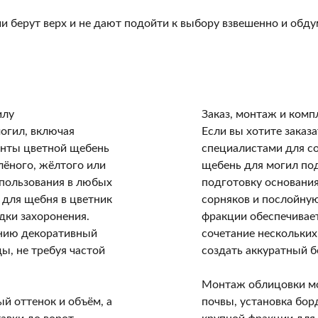
ии берут верх и не дают подойти к выбору взвешенно и об
илу
Заказ, монтаж и комп
огил, включая
Если вы хотите заказ
анты цветной щебень
специалистами для со
лёного, жёлтого или
щебень для могил под
спользования в любых
подготовку основания
 для щебня в цветник
сорняков и послойну
дки захоронения.
фракции обеспечивае
анию декоративный
сочетание нескольких
ы, не требуя частой
создать аккуратный б
Монтаж облицовки мо
й оттенок и объём, а
почвы, установка бор