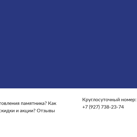
сты
Услуги
Облицовка
Ограды
Вазы
Столы и лавочки
те и доставке?
От чего зависят сроки изготовления
кие гарантийные условия?
Какие есть скидки и акции?
Круглосуточный номер:
отовления памятника?
Как
+7 (927) 738-23-74
скидки и акции?
Отзывы