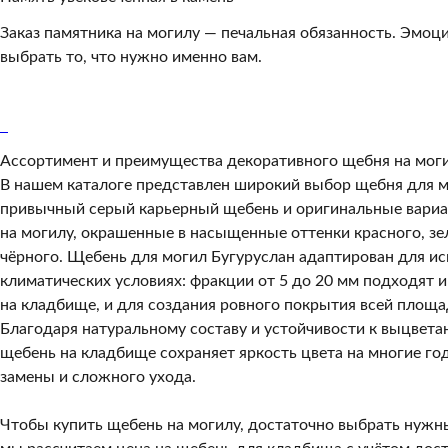
Заказ памятника на могилу — печальная обязанность. Эмоц
выбрать то, что нужно именно вам.
Обратный звонок
Ассортимент и преимущества декоративного щебня на мог
В нашем каталоге представлен широкий выбор щебня для м
привычный серый карьерный щебень и оригинальные вари
на могилу, окрашенные в насыщенные оттенки красного, зе
чёрного. Щебень для могил Бугуруслан адаптирован для и
климатических условиях: фракции от 5 до 20 мм подходят и
на кладбище, и для создания ровного покрытия всей площа
Благодаря натуральному составу и устойчивости к выцвет
щебень на кладбище сохраняет яркость цвета на многие год
замены и сложного ухода.
Чтобы купить щебень на могилу, достаточно выбрать нужны