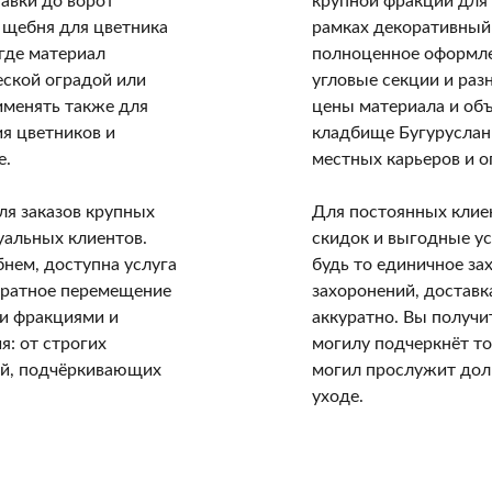
авки до ворот
крупной фракции для
о щебня для цветника
рамках декоративный
где материал
полноценное оформле
еской оградой или
угловые секции и раз
менять также для
цены материала и объ
я цветников и
кладбище Бугуруслан
е.
местных карьеров и 
я заказов крупных
Для постоянных клие
уальных клиентов.
скидок и выгодные ус
нем, доступна услуга
будь то единичное за
уратное перемещение
захоронений, доставк
ми фракциями и
аккуратно. Вы получи
: от строгих
могилу подчеркнёт то
ий, подчёркивающих
могил прослужит долг
уходе.