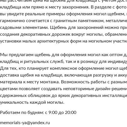
мы рассчитаем цена на щебень для кладбища с учётом дост
кладбища или прямо к месту захоронения. В разделе с фот
вы увидите реальные примеры оформления могил щебнем, 
гармонично сочетается с гранитным памятником, металлич
садовыми элементами. Щебень для захоронений можно при
создания декоративных дорожек вокруг могилы, обрамлени
установки малых архитектурных форм на могильном участк
Мы предлагаем щебень для оформления могил как оптом дл
кладбищ и ритуальных служб, так и в розницу для индивид
Для тех, кто планирует комплексное оформление могил щеб
доставка щебня на кладбище, включающая разгрузку и акк
материала к месту монтажа. Возможность работы с разны
цветами позволяет создавать неповторимые дизайн-решения
сдержанных облицовок до ярких декоративных инсталляц
уникальность каждой могилы.
Работаем по будням: с 9:00 до 20:00
memorials-ya@yandex.ru