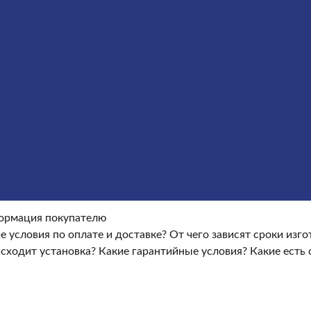
Оформление гранитных памятников
Металлические кре
окупателю
Информация покупателю
Какие условия по опла
ые условия?
Какие есть скидки и акции?
Отзывы
оки изготовления памятника?
Как происходит установка?
Ка
ормация покупателю
е условия по оплате и доставке?
От чего зависят сроки изг
сходит установка?
Какие гарантийные условия?
Какие есть 