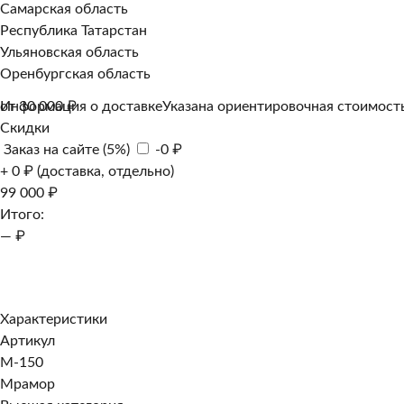
Самарская область
Республика Татарстан
Ульяновская область
Оренбургская область
Информация о доставке
от 30 000 ₽
Указана ориентировочная стоимость
Скидки
Заказ на сайте (5%)
-0 ₽
+ 0 ₽ (доставка, отдельно)
99 000 ₽
Итого:
— ₽
Добавить к заказу
Заказать в 1 клик
Характеристики
Артикул
M-150
Мрамор