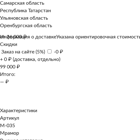
Самарская область
Республика Татарстан
Ульяновская область
Оренбургская область
Информация о доставке
от 26 000 ₽
Указана ориентировочная стоимость
Скидки
Заказ на сайте (5%)
-0 ₽
+ 0 ₽ (доставка, отдельно)
99 000 ₽
Итого:
— ₽
Добавить к заказу
Заказать в 1 клик
Характеристики
Артикул
M-035
Мрамор