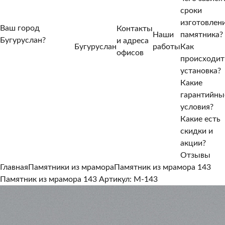
сроки
изготовлен
Ваш город
Контакты
Наши
памятника?
Бугуруслан?
и адреса
Бугуруслан
работы
Как
Нет, другой
офисов
происходит
Да, верно
установка?
Какие
гарантийны
условия?
Какие есть
скидки и
акции?
Отзывы
Главная
Памятники из мрамора
Памятник из мрамора 143
Памятник из мрамора 143
Артикул: M-143