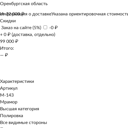
Оренбургская область
Информация о доставке
от 22 000 ₽
Указана ориентировочная стоимость
Скидки
Заказ на сайте (5%)
-0 ₽
+ 0 ₽ (доставка, отдельно)
99 000 ₽
Итого:
— ₽
Добавить к заказу
Заказать в 1 клик
Характеристики
Артикул
M-143
Мрамор
Высшая категория
Полировка
Все видимые стороны