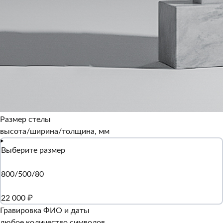
Размер стелы
высота/ширина/толщина, мм
Выберите размер
800/500/80
22 000 ₽
Гравировка ФИО и даты
любое количество символов