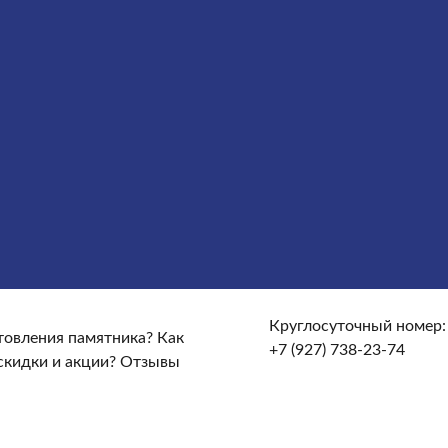
сты
Услуги
Облицовка
Ограды
Вазы
Столы и лавочки
те и доставке?
От чего зависят сроки изготовления
кие гарантийные условия?
Какие есть скидки и акции?
Круглосуточный номер:
отовления памятника?
Как
+7 (927) 738-23-74
скидки и акции?
Отзывы