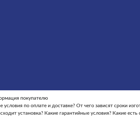
Оформление гранитных памятников
Металлические кре
окупателю
Информация покупателю
Какие условия по опла
ые условия?
Какие есть скидки и акции?
Отзывы
оки изготовления памятника?
Как происходит установка?
Ка
ормация покупателю
е условия по оплате и доставке?
От чего зависят сроки изг
сходит установка?
Какие гарантийные условия?
Какие есть 