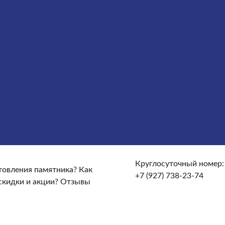
сты
Услуги
Облицовка
Ограды
Вазы
Столы и лавочки
те и доставке?
От чего зависят сроки изготовления
кие гарантийные условия?
Какие есть скидки и акции?
Круглосуточный номер:
отовления памятника?
Как
+7 (927) 738-23-74
скидки и акции?
Отзывы