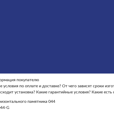
Оформление гранитных памятников
Металлические кре
окупателю
Информация покупателю
Какие условия по опла
ые условия?
Какие есть скидки и акции?
Отзывы
оки изготовления памятника?
Как происходит установка?
Ка
ормация покупателю
е условия по оплате и доставке?
От чего зависят сроки изг
сходит установка?
Какие гарантийные условия?
Какие есть 
изонтального памятника 044
044-G