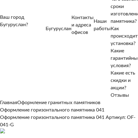
сроки
изготовлен
Ваш город
Контакты
Наши
памятника?
Бугуруслан?
и адреса
Бугуруслан
работы
Как
Нет, другой
офисов
происходит
Да, верно
установка?
Какие
гарантийны
условия?
Какие есть
скидки и
акции?
Отзывы
Главная
Оформление гранитных памятников
Оформление горизонтального памятника 041
Оформление горизонтального памятника 041
Артикул: OF-
041-G