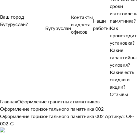
сроки
изготовлен
Ваш город
Контакты
Наши
памятника?
Бугуруслан?
и адреса
Бугуруслан
работы
Как
Нет, другой
офисов
происходит
Да, верно
установка?
Какие
гарантийны
условия?
Какие есть
скидки и
акции?
Отзывы
Главная
Оформление гранитных памятников
Оформление горизонтального памятника 002
Оформление горизонтального памятника 002
Артикул: OF-
002-G