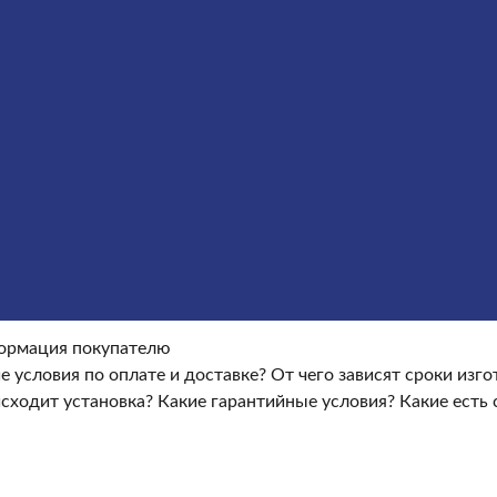
Оформление гранитных памятников
Металлические кре
окупателю
Информация покупателю
Какие условия по опла
ые условия?
Какие есть скидки и акции?
Отзывы
оки изготовления памятника?
Как происходит установка?
Ка
ормация покупателю
е условия по оплате и доставке?
От чего зависят сроки изг
сходит установка?
Какие гарантийные условия?
Какие есть 