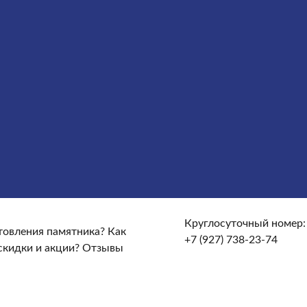
сты
Услуги
Облицовка
Ограды
Вазы
Столы и лавочки
те и доставке?
От чего зависят сроки изготовления
кие гарантийные условия?
Какие есть скидки и акции?
Круглосуточный номер:
отовления памятника?
Как
+7 (927) 738-23-74
скидки и акции?
Отзывы