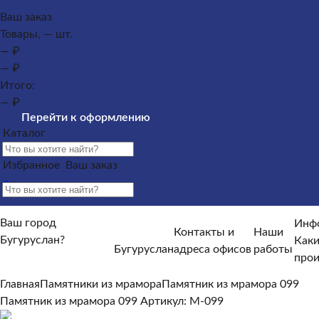
Каталог
Ваш заказ
Товары, — шт.
Памятники из гранита
Памятники из мрамора
Оформлен
— ₽
могилу
— ₽
Контакты и адреса офисов
Наши работы
Информация п
Итого:
памятника?
Как происходит установка?
Какие гарантийн
— ₽
Информация покупателю
Перейти к оформлению
Каталог
Какие условия по оплате и доставке?
От чего зависят ср
Отзывы
Избранное
Ваш заказ
Ваш город
Инф
Контакты и
Наши
Бугуруслан?
Каки
Бугуруслан
адреса офисов
работы
Нет, другой
прои
Да, верно
Главная
Памятники из мрамора
Памятник из мрамора 099
Памятник из мрамора 099
Артикул: M-099