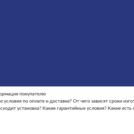
ие гранитных памятников
Металлические кресты
Услуги
окупателю
Информация покупателю
Какие условия по опла
ые условия?
Какие есть скидки и акции?
Отзывы
оки изготовления памятника?
Как происходит установка?
Ка
ормация покупателю
е условия по оплате и доставке?
От чего зависят сроки изг
сходит установка?
Какие гарантийные условия?
Какие есть 