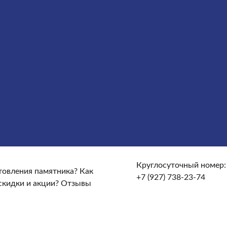
Облицовка
Ограды
Вазы
Столы и лавочки
Щебень на
те и доставке?
От чего зависят сроки изготовления
кие гарантийные условия?
Какие есть скидки и акции?
Круглосуточный номер:
отовления памятника?
Как
+7 (927) 738-23-74
скидки и акции?
Отзывы