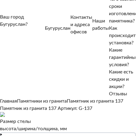
сроки
изготовлен
Ваш город
Контакты
Наши
памятника?
Бугуруслан?
и адреса
Бугуруслан
работы
Как
Нет, другой
офисов
происходит
Да, верно
установка?
Какие
гарантийны
условия?
Какие есть
скидки и
акции?
Отзывы
Главная
Памятники из гранита
Памятник из гранита 137
Памятник из гранита 137
Артикул: G-137
Размер стелы
высота/ширина/толщина, мм