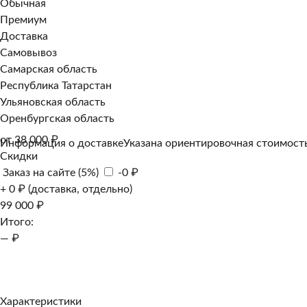
Обычная
Премиум
Доставка
Самовывоз
Самарская область
Республика Татарстан
Ульяновская область
Оренбургская область
от 38 000 ₽
Информация о доставке
Указана ориентировочная стоимость
Скидки
Заказ на сайте (5%)
-0 ₽
+ 0 ₽ (доставка, отдельно)
99 000 ₽
Итого:
— ₽
Добавить к заказу
Заказать в 1 клик
Характеристики