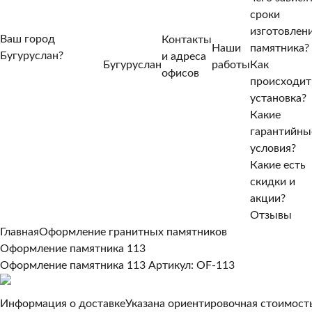
сроки
изготовлен
Ваш город
Контакты
Наши
памятника?
Бугуруслан?
и адреса
Бугуруслан
работы
Как
Нет, другой
офисов
происходит
Да, верно
установка?
Какие
гарантийны
условия?
Какие есть
скидки и
акции?
Отзывы
Главная
Оформление гранитных памятников
Оформление памятника 113
Оформление памятника 113
Артикул: OF-113
Информация о доставке
Указана ориентировочная стоимость