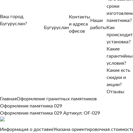
сроки
изготовлен
Ваш город
Контакты
Наши
памятника?
Бугуруслан?
и адреса
Бугуруслан
работы
Как
Нет, другой
офисов
происходит
Да, верно
установка?
Какие
гарантийны
условия?
Какие есть
скидки и
акции?
Отзывы
Главная
Оформление гранитных памятников
Оформление памятника 029
Оформление памятника 029
Артикул: OF-029
Информация о доставке
Указана ориентировочная стоимость